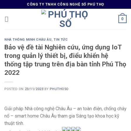
Skip
CÔNG TY TNHH CÔNG NGHỆ SỐ PHÚ THỌ
to
content
0
NHÀ THÔNG MINH CHÂU ÂU
,
TIN TỨC
Bảo vệ đề tài Nghiên cứu, ứng dụng IoT
trong quản lý thiết bị, điểu khiển hệ
thống tập trung trên địa bàn tỉnh Phú Thọ
2022
POSTED ON
23/11/2023
BY
PHUTHOSO
Giải pháp Nhà công nghệ Châu Âu – an toàn điện, chống cháy
nổ – smart home Châu Âu tham gia Sáng tạo khoa học kỹ
thuật tỉnh.