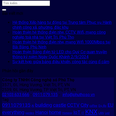
Bài viết mới
Hệ thống Xếp hàng tự động tại Trung tâm Phục vụ Hành
chính công xã, phường, đặc khu
Hoàn thiện hệ thống điện nhẹ, CCTV, Wifi, mạng công
nghiệp toà nhà tại Việt Trì, Phú Thọ
Hoàn thiện hệ thống điện nhẹ, mạng Wifi 1000Mbps tại
Bãi Bằng, Phù Ninh
Hoàn thiện Bảng điện tử LED cho Quý Cơ quan truyền
thông kỷ niệm Ngày Quốc Khánh 2/9/2024
Sự kết hợp giữa bảng điều khiển, công tắc cùng ổ cắm
Phản hồi gần đây
Công ty TNHH Công nghệ số Phú Thọ
3571, ĐL Hùng Vương, Việt Trì, PT, VN
2539, ĐL Hùng Vương, TP Việt Trì, PT, VN
02103.633.666
-
0911.079.135
-
info@phuthoso.vn
Tag
0911079135
building
castle
CCTV
City
EU
AI
coffee
Dự Án
KNX
everything
Hanoi
home
IoT
garden
Homegy
IT
LAN
Led