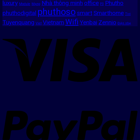
luxury
Nhà thông minh
office
Phutho
Module
Mạng
P3
phuthoso
phuthodigital
smart
Smarthome
Tivi
Wifi
Tuyenquang
Vietnam
Yenbai
Zennio
Viet
Điện nhẹ