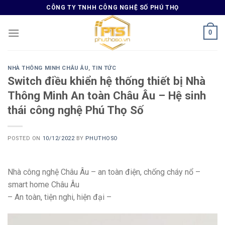
Skip
CÔNG TY TNHH CÔNG NGHỆ SỐ PHÚ THỌ
to
content
0
NHÀ THÔNG MINH CHÂU ÂU
,
TIN TỨC
Switch điều khiển hệ thống thiết bị Nhà
Thông Minh An toàn Châu Âu – Hệ sinh
thái công nghệ Phú Thọ Số
POSTED ON
10/12/2022
BY
PHUTHOSO
Nhà công nghệ Châu Âu – an toàn điện, chống cháy nổ –
smart home Châu Âu
– An toàn, tiện nghi, hiện đại –