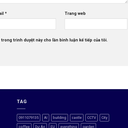
ail
*
Trang web
 trong trình duyệt này cho lần bình luận kế tiếp của tôi.
TAG
0911079135
AI
building
castle
CCTV
City
coffee
Dự Án
EU
everything
garden