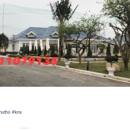
hutho
#knx