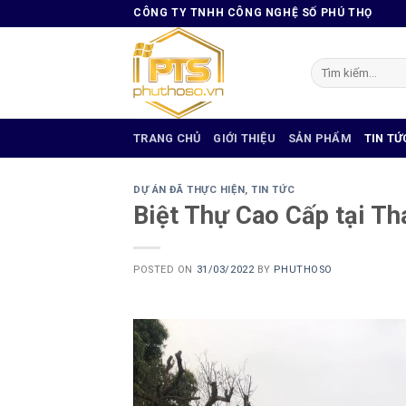
Skip
CÔNG TY TNHH CÔNG NGHỆ SỐ PHÚ THỌ
to
content
Tìm
kiếm:
TRANG CHỦ
GIỚI THIỆU
SẢN PHẨM
TIN TỨ
DỰ ÁN ĐÃ THỰC HIỆN
,
TIN TỨC
Biệt Thự Cao Cấp tại Th
POSTED ON
31/03/2022
BY
PHUTHOSO