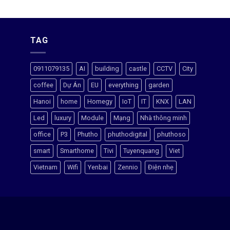
TAG
0911079135
AI
building
castle
CCTV
City
coffee
Dự Án
EU
everything
garden
Hanoi
home
Homegy
IoT
IT
KNX
LAN
Led
luxury
Module
Mạng
Nhà thông minh
office
P3
Phutho
phuthodigital
phuthoso
smart
Smarthome
Tivi
Tuyenquang
Viet
Vietnam
Wifi
Yenbai
Zennio
Điện nhẹ