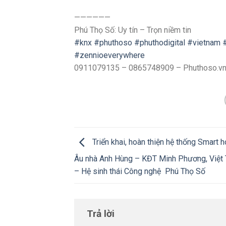
——————
Phú Thọ Số: Uy tín – Trọn niềm tin
#knx
#phuthoso
#phuthodigital
#vietnam
#zennioeverywhere
0911079135 – 0865748909 – Phuthoso.v
Triển khai, hoàn thiện hệ thống Smart
Âu nhà Anh Hùng – KĐT Minh Phương, Việt T
– Hệ sinh thái Công nghệ Phú Thọ Số
Trả lời