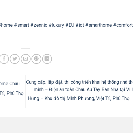
#home
#smart
#zennio
#luxury
#EU
#iot
#smarthome
#comfort
n
Cung cấp, lắp đặt, thi công triển khai hệ thống nhà t
 home Châu
minh – Điện an toàn Châu Âu Tây Ban Nha tại Vill
rì, Phú Thọ
Hưng – Khu đô thị Minh Phương, Việt Trì, Phú Thọ