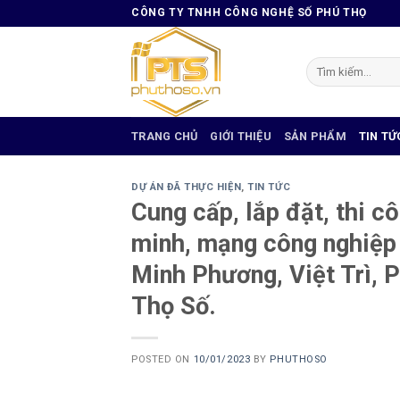
Skip
CÔNG TY TNHH CÔNG NGHỆ SỐ PHÚ THỌ
to
content
Tìm
kiếm:
TRANG CHỦ
GIỚI THIỆU
SẢN PHẨM
TIN TỨ
DỰ ÁN ĐÃ THỰC HIỆN
,
TIN TỨC
Cung cấp, lắp đặt, thi cô
minh, mạng công nghiệp 
Minh Phương, Việt Trì, 
Thọ Số.
POSTED ON
10/01/2023
BY
PHUTHOSO